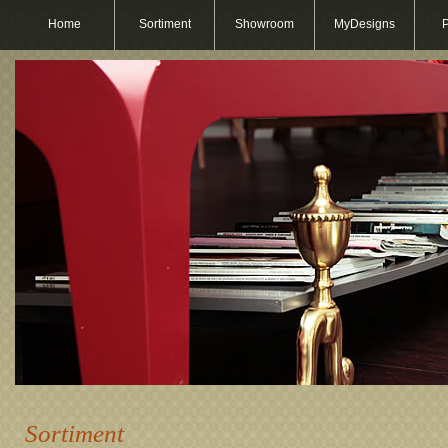
Home
Sortiment
Showroom
MyDesigns
P
Sortiment